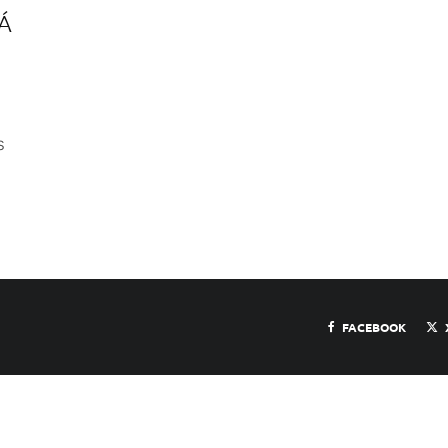
Á
s
FACEBOOK