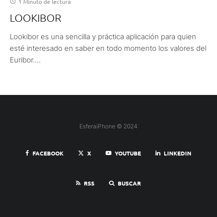
1 Minuto de lectura
LOOKIBOR
Lookibor es una sencilla y práctica aplicación para quien
esté interesado en saber en todo momento los valores del
Euribor....
EsferaiPhone © 2024
FACEBOOK
X
YOUTUBE
LINKEDIN
RSS
BUSCAR