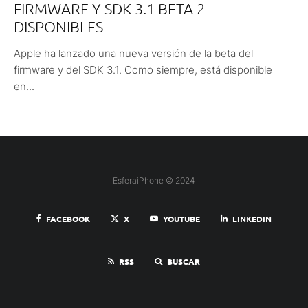
FIRMWARE Y SDK 3.1 BETA 2
DISPONIBLES
Apple ha lanzado una nueva versión de la beta del
firmware y del SDK 3.1. Como siempre, está disponible
en...
EsferaiPhone © 2024
FACEBOOK
X
YOUTUBE
LINKEDIN
RSS
BUSCAR