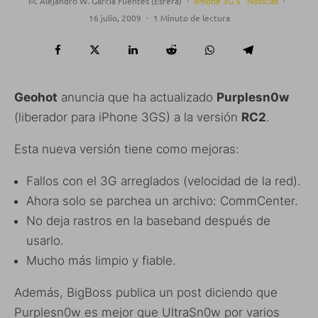
M. Alejandro W. García Fuentes (Esfera)
·
iPhone 3G S
Noticias
·
16 julio, 2009
·
1 Minuto de lectura
Geohot
anuncia que ha actualizado
Purplesn0w
(liberador para iPhone 3GS) a la versión
RC2
.
Esta nueva versión tiene como mejoras:
Fallos con el 3G arreglados (velocidad de la red).
Ahora solo se parchea un archivo: CommCenter.
No deja rastros en la baseband después de
usarlo.
Mucho más limpio y fiable.
Además, BigBoss publica un post diciendo que
Purplesn0w es mejor que UltraSn0w por varios