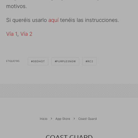
motivos.
Si queréis usarlo
aquí
tenéis las instrucciones.
Vía 1
,
Vía 2
ETIQUETAS
GEOHOT
PURPLESN0W
RC2
Inicio
App Store
Coast Guard
COAST GUARD