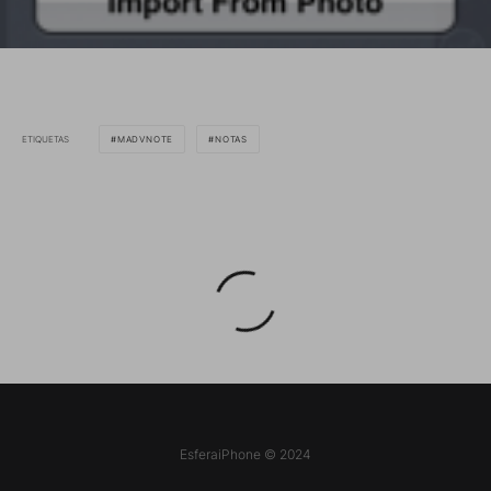
ETIQUETAS
MADVNOTE
NOTAS
EsferaiPhone © 2024