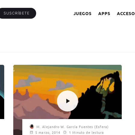
JUEGOS
APPS
ACCESO
SUSCRÍBETE
M. Alejandro W. García Fuentes (Esfera)
5 marzo, 2014
1 Minuto de lectura