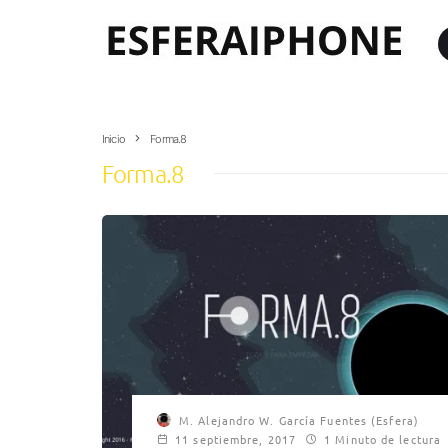
Inicio
Forma.8
Forma.8
M. Alejandro W. García Fuentes (Esfera)
11 septiembre, 2017
1 Minuto de lectura