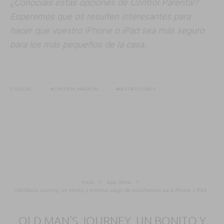
¿Conocíais estas opciones de Control Parental?
Esperemos que os resulten interesantes para
hacer que vuestro iPhone o iPad sea más seguro
para los más pequeños de la casa.
ETIQUETAS
CONTROL PARENTAL
RESTRICCIONES
Inicio
App Store
Old Man’s Journey, un bonito y emotivo juego de plataformas para iPhone y iPad
OLD MAN’S JOURNEY, UN BONITO Y