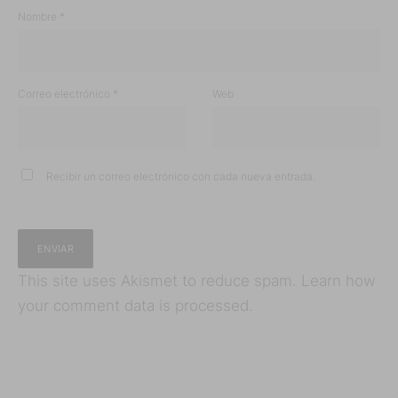
Nombre
*
Correo electrónico
*
Web
Recibir un correo electrónico con cada nueva entrada.
This site uses Akismet to reduce spam.
Learn how
your comment data is processed.