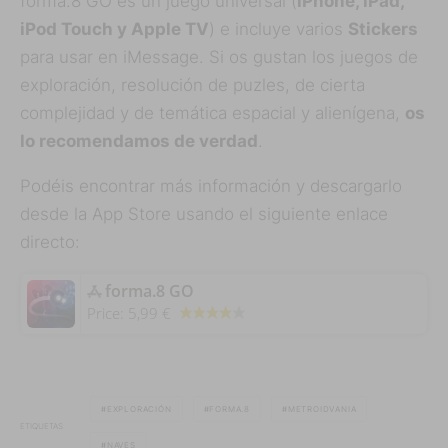
forma.8 GO es un juego universal (
iPhone, iPad,
iPod Touch y Apple TV
) e incluye varios
Stickers
para usar en iMessage. Si os gustan los juegos de
exploración, resolución de puzles, de cierta
complejidad y de temática espacial y alienígena,
os
lo recomendamos de verdad
.
Podéis encontrar más información y descargarlo
desde la App Store usando el siguiente enlace
directo:
‎forma.8 GO
Price:
5,99 €
EXPLORACIÓN
FORMA.8
METROIDVANIA
ETIQUETAS
NAVES