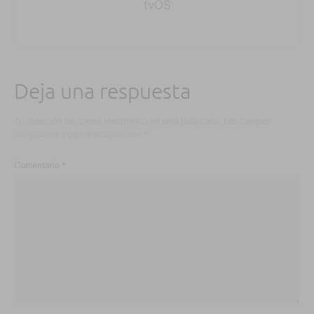
tvOS
Deja una respuesta
Tu dirección de correo electrónico no será publicada.
Los campos
obligatorios están marcados con
*
Comentario
*