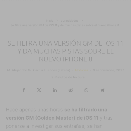
Inicio
curiosidades
Se filtra una versión GM de iOS 11 y da muchas pistas sobre el nuevo iPhone 8
SE FILTRA UNA VERSIÓN GM DE IOS 11
Y DA MUCHAS PISTAS SOBRE EL
NUEVO IPHONE 8
M. Alejandro W. García Fuentes (Esfera)
·
Noticias
·
9 septiembre, 2017
·
2 Minutos de lectura
Hace apenas unas horas
se ha filtrado una
versión GM (Golden Master) de iOS 11
y tras
ponerse a investigar sus entrañas, se han