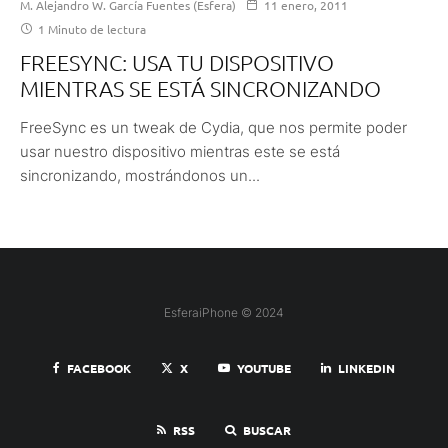
M. Alejandro W. García Fuentes (Esfera)
11 enero, 2011
1 Minuto de lectura
FREESYNC: USA TU DISPOSITIVO
MIENTRAS SE ESTÁ SINCRONIZANDO
FreeSync es un tweak de Cydia, que nos permite poder
usar nuestro dispositivo mientras este se está
sincronizando, mostrándonos un...
EsferaiPhone © 2024
FACEBOOK
X
YOUTUBE
LINKEDIN
RSS
BUSCAR