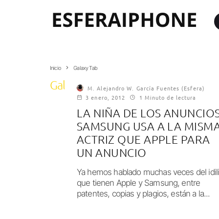
Inicio
Galaxy Tab
Galaxy Tab
M. Alejandro W. García Fuentes (Esfera)
3 enero, 2012
1 Minuto de lectura
LA NIÑA DE LOS ANUNCIOS
SAMSUNG USA A LA MISM
ACTRIZ QUE APPLE PARA
UN ANUNCIO
Ya hemos hablado muchas veces del idil
que tienen Apple y Samsung, entre
patentes, copias y plagios, están a la...