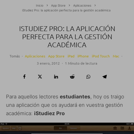
Inicio
App Store
Aplicaciones
iStudiez Pro: la aplicación perfecta para la gestión académica
ISTUDIEZ PRO: LA APLICACIÓN
PERFECTA PARA LA GESTIÓN
ACADÉMICA
Tomás
·
Aplicaciones
App Store
iPad
iPhone
iPod Touch
Mac
·
3 enero, 2012
·
1 Minuto de lectura
Para aquellos lectores
estudiantes
, hoy os traigo
una aplicación que os ayudará en vuestra gestión
académica:
iStudiez Pro