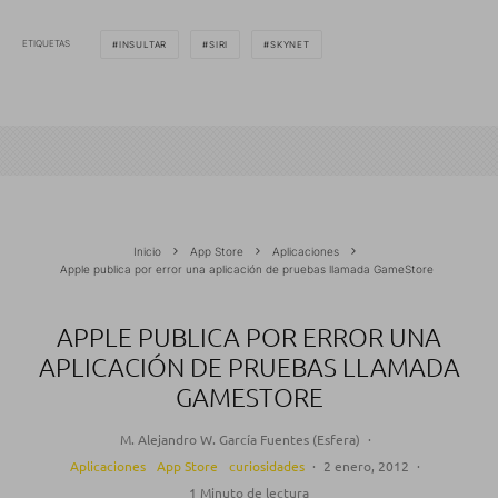
ETIQUETAS
INSULTAR
SIRI
SKYNET
Inicio
App Store
Aplicaciones
Apple publica por error una aplicación de pruebas llamada GameStore
APPLE PUBLICA POR ERROR UNA
APLICACIÓN DE PRUEBAS LLAMADA
GAMESTORE
M. Alejandro W. García Fuentes (Esfera)
·
Aplicaciones
App Store
curiosidades
·
2 enero, 2012
·
1 Minuto de lectura