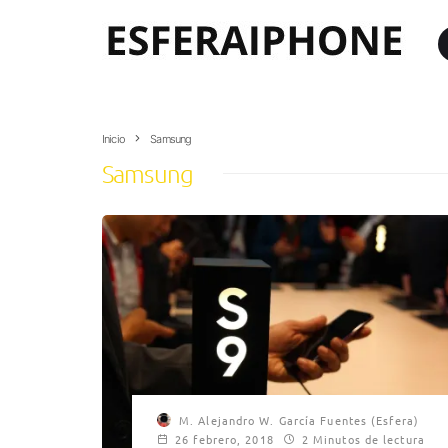
Inicio
Samsung
Samsung
M. Alejandro W. García Fuentes (Esfera)
26 febrero, 2018
2 Minutos de lectura