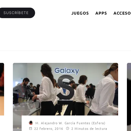
JUEGOS
APPS
ACCESO
SUSCRÍBETE
M. Alejandro W. García Fuentes (Esfera)
22 febrero, 2016
2 Minutos de lectura