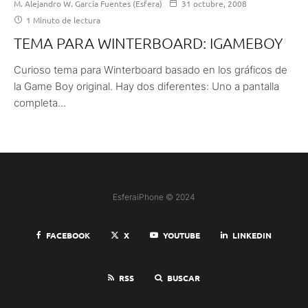
M. Alejandro W. García Fuentes (Esfera)
31 octubre, 2008
1 Minuto de lectura
TEMA PARA WINTERBOARD: IGAMEBOY
Curioso tema para Winterboard basado en los gráficos de
la Game Boy original. Hay dos diferentes: Uno a pantalla
completa...
EsferaiPhone © 2024
FACEBOOK
X
YOUTUBE
LINKEDIN
RSS
BUSCAR