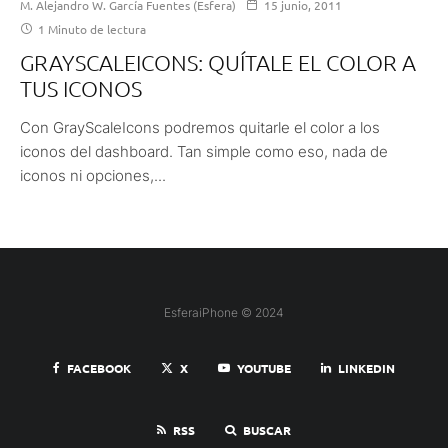
M. Alejandro W. García Fuentes (Esfera)
15 junio, 2011
1 Minuto de lectura
GRAYSCALEICONS: QUÍTALE EL COLOR A
TUS ICONOS
Con GrayScaleIcons podremos quitarle el color a los
iconos del dashboard. Tan simple como eso, nada de
iconos ni opciones,...
EsferaiPhone © 2024
FACEBOOK
X
YOUTUBE
LINKEDIN
RSS
BUSCAR