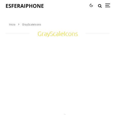
Inicio
GrayScaleIcons
GrayScaleIcons