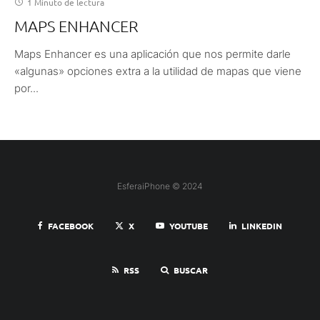
1 Minuto de lectura
MAPS ENHANCER
Maps Enhancer es una aplicación que nos permite darle
«algunas» opciones extra a la utilidad de mapas que viene
por...
EsferaiPhone © 2024
FACEBOOK
X
YOUTUBE
LINKEDIN
RSS
BUSCAR