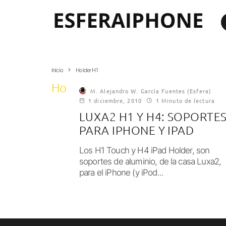
Inicio
Holder H1
Holder H1
M. Alejandro W. García Fuentes (Esfera)
1 diciembre, 2010
1 Minuto de lectura
LUXA2 H1 Y H4: SOPORTE
PARA IPHONE Y IPAD
Los H1 Touch y H4 iPad Holder, son
soportes de aluminio, de la casa Luxa2,
para el iPhone (y iPod...