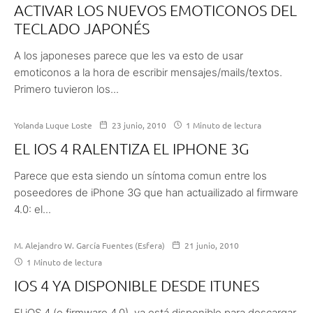
ACTIVAR LOS NUEVOS EMOTICONOS DEL
TECLADO JAPONÉS
A los japoneses parece que les va esto de usar
emoticonos a la hora de escribir mensajes/mails/textos.
Primero tuvieron los...
Yolanda Luque Loste
23 junio, 2010
1 Minuto de lectura
EL IOS 4 RALENTIZA EL IPHONE 3G
Parece que esta siendo un síntoma comun entre los
poseedores de iPhone 3G que han actuailizado al firmware
4.0: el...
M. Alejandro W. García Fuentes (Esfera)
21 junio, 2010
1 Minuto de lectura
IOS 4 YA DISPONIBLE DESDE ITUNES
El iOS 4 (o firmware 4.0), ya está disponible para descargar