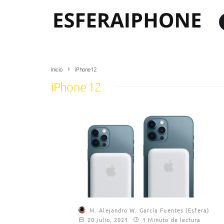
Inicio
iPhone 12
iPhone 12
M. Alejandro W. García Fuentes (Esfera)
20 julio, 2021
1 Minuto de lectura