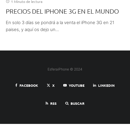
1 Minuto de lectura
PRECIOS DEL IPHONE 3G EN EL MUNDO
En solo 3 días se pondrá a la venta el iPhone 3G en 21
paises, y aquí os dejo un...
EsferaiPhone © 2024
FACEBOOK
X
YOUTUBE
LINKEDIN
RSS
BUSCAR