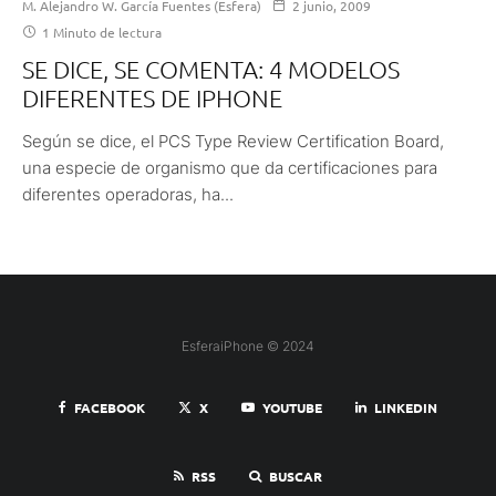
M. Alejandro W. García Fuentes (Esfera)
2 junio, 2009
1 Minuto de lectura
SE DICE, SE COMENTA: 4 MODELOS
DIFERENTES DE IPHONE
Según se dice, el PCS Type Review Certification Board,
una especie de organismo que da certificaciones para
diferentes operadoras, ha...
EsferaiPhone © 2024
FACEBOOK
X
YOUTUBE
LINKEDIN
RSS
BUSCAR