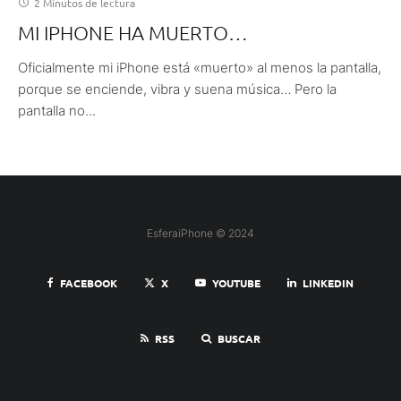
2 Minutos de lectura
MI IPHONE HA MUERTO…
Oficialmente mi iPhone está «muerto» al menos la pantalla,
porque se enciende, vibra y suena música… Pero la
pantalla no...
EsferaiPhone © 2024
FACEBOOK
X
YOUTUBE
LINKEDIN
RSS
BUSCAR