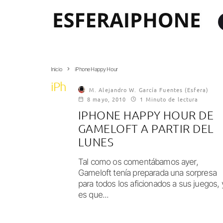
Inicio
iPhone Happy Hour
iPhone Happy Hour
M. Alejandro W. García Fuentes (Esfera)
8 mayo, 2010
1 Minuto de lectura
IPHONE HAPPY HOUR DE
GAMELOFT A PARTIR DEL
LUNES
Tal como os comentábamos ayer,
Gameloft tenía preparada una sorpresa
para todos los aficionados a sus juegos, 
es que...