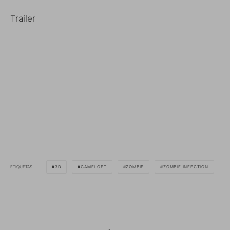
Trailer
ETIQUETAS
3D
GAMELOFT
ZOMBIE
ZOMBIE INFECTION