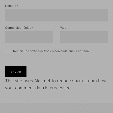
Nombre
*
Correo electrónico
*
Web
Recibir un correo electrónico con cada nueva entrada.
This site uses Akismet to reduce spam.
Learn how
your comment data is processed.