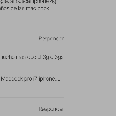
gle, al buscar iphone 4g
seños de las mac book
Responder
 mucho mas que el 3g o 3gs
, Macbook pro i7, iphone…..
Responder