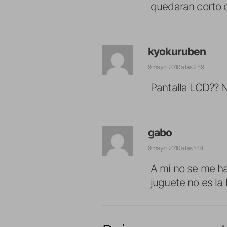
quedaran corto co
kyokuruben
9 mayo, 2010 a las 2:59
Pantalla LCD?? 
gabo
9 mayo, 2010 a las 5:14
A mi no se me ha
juguete no es l