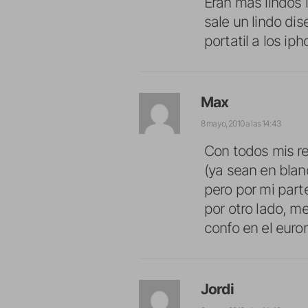
Eran mas lindos 
sale un lindo di
portatil a los iph
Max
8 mayo, 2010 a las 14:43
Con todos mis r
(ya sean en blan
pero por mi parte
por otro lado, m
confo en el euro
Jordi