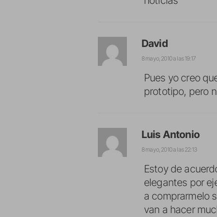
noticias
David
8 mayo, 2010 a las 19:17
Pues yo creo que
prototipo, pero 
Luis Antonio
8 mayo, 2010 a las 22:13
Estoy de acuerd
elegantes por ej
a comprarmelo s
van a hacer muc