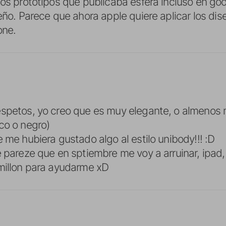
los prototipos que publicaba esfera incluso en goo
seño. Parece que ahora apple quiere aplicar los di
one.
espetos, yo creo que es muy elegante, o almenos
co o negro)
 me hubiera gustado algo al estilo unibody!!! :D
e pareze que en sptiembre me voy a arruinar, ipad
millon para ayudarme xD