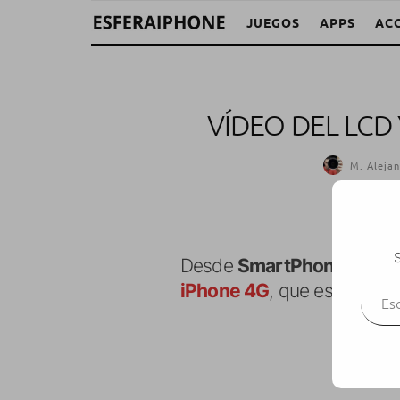
JUEGOS
APPS
AC
VÍDEO DEL LCD
M. Alejan
S
Desde
SmartPhoneMedic
Escr
iPhone 4G
, que es el mi