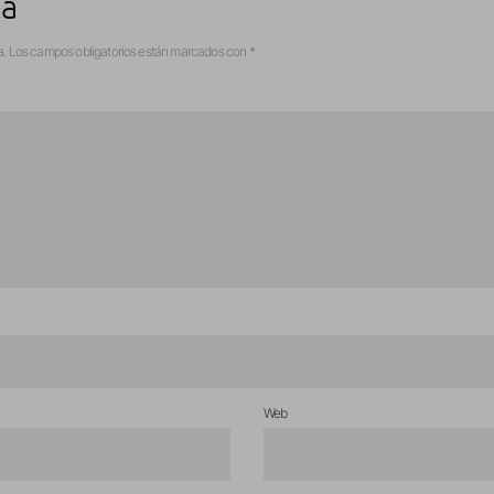
ta
a.
Los campos obligatorios están marcados con
*
Web