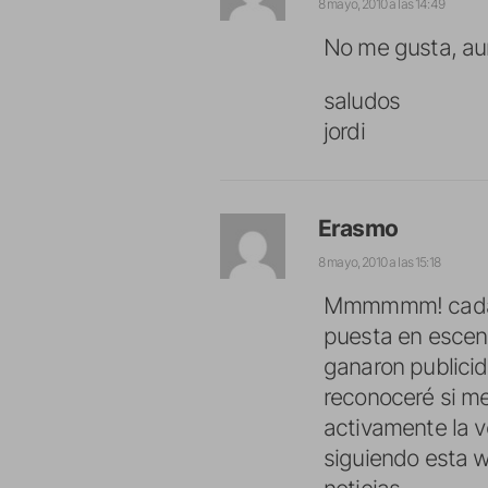
8 mayo, 2010 a las 14:49
No me gusta, aun
saludos
jordi
Erasmo
8 mayo, 2010 a las 15:18
Mmmmmm! cada ve
puesta en escen
ganaron publicid
reconoceré si me
activamente la v
siguiendo esta w