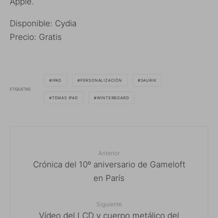
Apple.
Disponible: Cydia
Precio: Gratis
IPAD
PERSONALIZACIÓN
SAURIK
ETIQUETAS
TEMAS IPAD
WINTERBOARD
Anterior
Crónica del 10º aniversario de Gameloft
en París
Siguiente
Vídeo del LCD y cuerpo metálico del