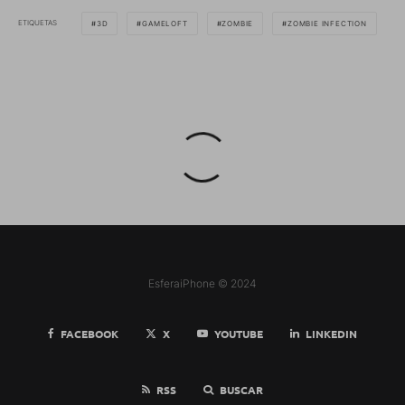
ETIQUETAS
3D
GAMELOFT
ZOMBIE
ZOMBIE INFECTION
EsferaiPhone © 2024
FACEBOOK
X
YOUTUBE
LINKEDIN
RSS
BUSCAR