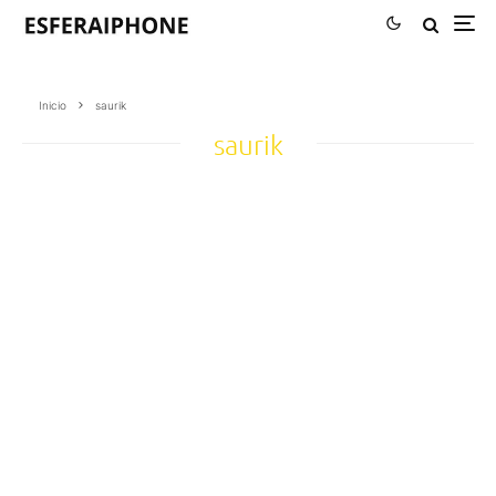
Inicio
saurik
saurik