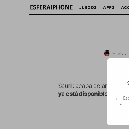
JUEGOS
APPS
AC
M. Alejan
S
Saurik acaba de anunciar 
Escr
ya está disponible desde 