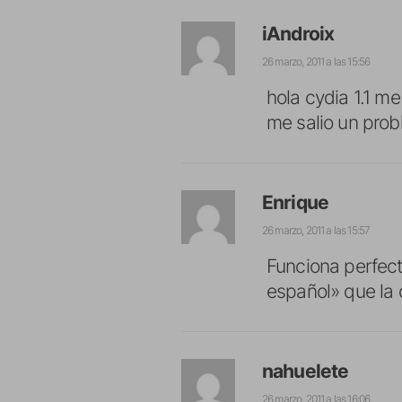
iAndroix
26 marzo, 2011 a las 15:56
hola cydia 1.1 m
me salio un pro
Enrique
26 marzo, 2011 a las 15:57
Funciona perfect
español» que la d
nahuelete
26 marzo, 2011 a las 16:06