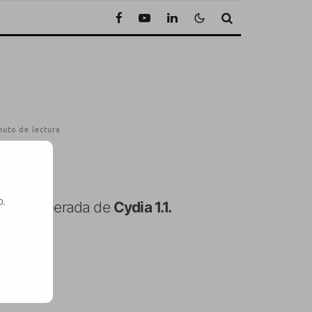
nuto de lectura
o.
ón tan esperada de
Cydia 1.1.
SE