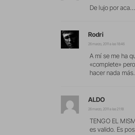
De lujo por aca…
Rodri
26 marzo, 2011 a las 18:46
A mí se me ha qu
«complete» pero
hacer nada más.
ALDO
26 marzo, 2011 a las 21:18
TENGO EL MISMO
es valido. Es pos