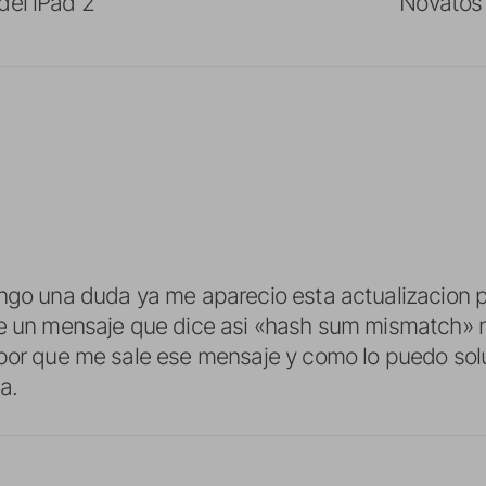
del iPad 2
Novatos 
engo una duda ya me aparecio esta actualizacion 
e un mensaje que dice asi «hash sum mismatch» n
por que me sale ese mensaje y como lo puedo sol
a.