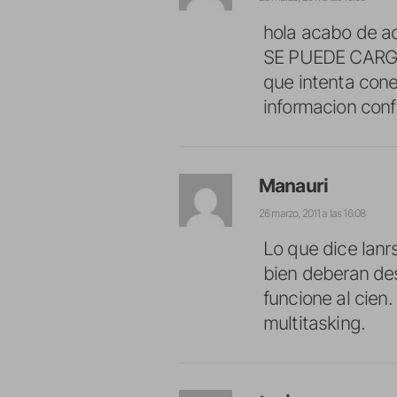
hola acabo de ac
SE PUEDE CARGAR 
que intenta cone
informacion conf
Manauri
26 marzo, 2011 a las 16:08
Lo que dice lanr
bien deberan des
funcione al cien
multitasking.