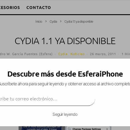
CESORIOS
CONTACTO
Inicio
Cydia
Cydia 1.1 ya disponible
CYDIA 1.1 YA DISPONIBLE
dro W. García Fuentes (Esfera)
·
Cydia
Noticias
·
26 marzo, 2011
·
1 Mi
Descubre más desde EsferaiPhone
uscríbete ahora para seguir leyendo y obtener acceso al archivo complet
mediante su cuenta de
Twitter
, que la actualizaci
ibe tu correo electrónico…
el propio Cydia
.
SUSCRIBIR
Seguir leyendo