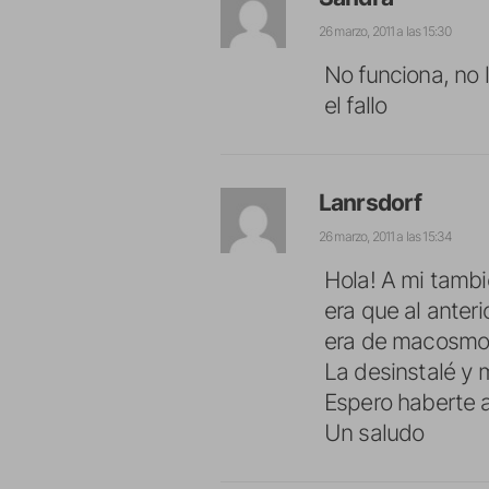
26 marzo, 2011 a las 15:30
No funciona, no l
el fallo
Lanrsdorf
26 marzo, 2011 a las 15:34
Hola! A mi tambi
era que al anteri
era de macosmov
La desinstalé y 
Espero haberte 
Un saludo