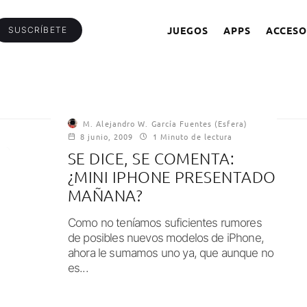
JUEGOS
APPS
ACCESO
SUSCRÍBETE
M. Alejandro W. García Fuentes (Esfera)
8 junio, 2009
1 Minuto de lectura
SE DICE, SE COMENTA:
¿MINI IPHONE PRESENTADO
MAÑANA?
Como no teníamos suficientes rumores
de posibles nuevos modelos de iPhone,
ahora le sumamos uno ya, que aunque no
es...