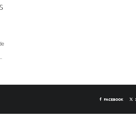
S
de
..
FACEBOOK