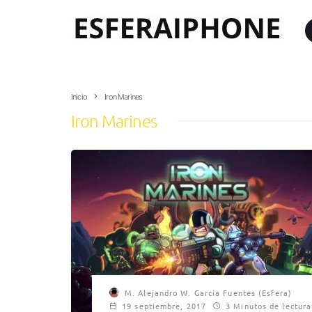
Inicio
Iron Marines
Iron Marines
M. Alejandro W. García Fuentes (Esfera)
19 septiembre, 2017
3 Minutos de lectura