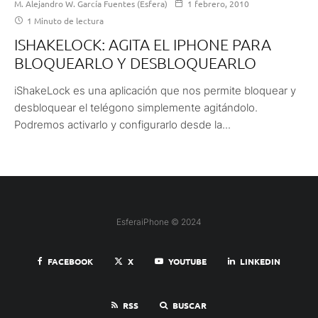
M. Alejandro W. García Fuentes (Esfera)
1 febrero, 2010
1 Minuto de lectura
ISHAKELOCK: AGITA EL IPHONE PARA
BLOQUEARLO Y DESBLOQUEARLO
iShakeLock es una aplicación que nos permite bloquear y
desbloquear el telégono simplemente agitándolo.
Podremos activarlo y configurarlo desde la...
EsferaiPhone © 2024
FACEBOOK
X
YOUTUBE
LINKEDIN
RSS
BUSCAR