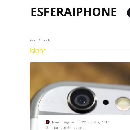
Inicio
isight
isight
Iván Fragoso
22 agosto, 2015
1 Minuto de lectura