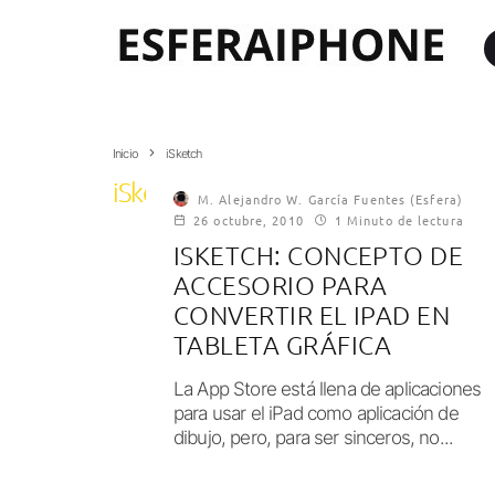
Inicio
iSketch
iSketch
M. Alejandro W. García Fuentes (Esfera)
26 octubre, 2010
1 Minuto de lectura
ISKETCH: CONCEPTO DE
ACCESORIO PARA
CONVERTIR EL IPAD EN
TABLETA GRÁFICA
La App Store está llena de aplicaciones
para usar el iPad como aplicación de
dibujo, pero, para ser sinceros, no...