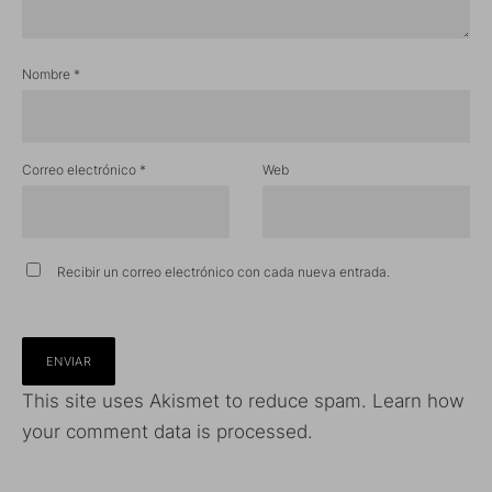
Nombre
*
Correo electrónico
*
Web
Recibir un correo electrónico con cada nueva entrada.
This site uses Akismet to reduce spam.
Learn how
your comment data is processed.