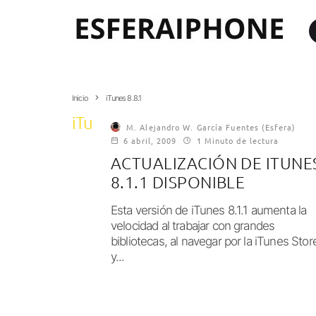
Inicio
iTunes 8.8.1
iTunes 8.8.1
M. Alejandro W. García Fuentes (Esfera)
6 abril, 2009
1 Minuto de lectura
ACTUALIZACIÓN DE ITUNE
8.1.1 DISPONIBLE
Esta versión de iTunes 8.1.1 aumenta la
velocidad al trabajar con grandes
bibliotecas, al navegar por la iTunes Stor
y...