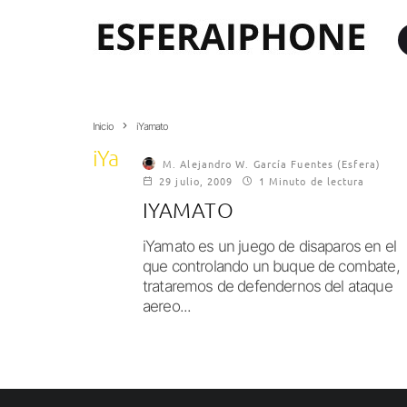
Inicio
iYamato
iYamato
M. Alejandro W. García Fuentes (Esfera)
29 julio, 2009
1 Minuto de lectura
IYAMATO
iYamato es un juego de disaparos en el
que controlando un buque de combate,
trataremos de defendernos del ataque
aereo...