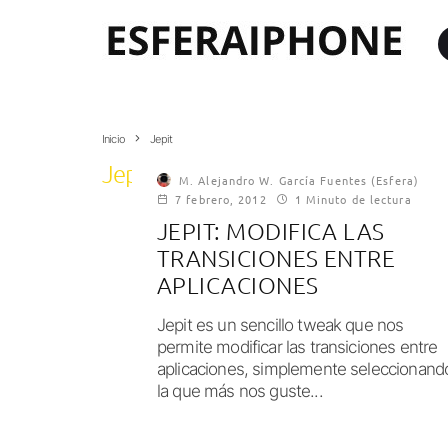
Inicio
Jepit
Jepit
M. Alejandro W. García Fuentes (Esfera)
7 febrero, 2012
1 Minuto de lectura
JEPIT: MODIFICA LAS
TRANSICIONES ENTRE
APLICACIONES
Jepit es un sencillo tweak que nos
permite modificar las transiciones entre
aplicaciones, simplemente seleccionand
la que más nos guste...