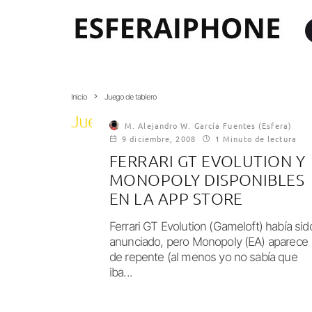
Inicio
Juego de tablero
Juego de tablero
M. Alejandro W. García Fuentes (Esfera)
9 diciembre, 2008
1 Minuto de lectura
FERRARI GT EVOLUTION Y
MONOPOLY DISPONIBLES
EN LA APP STORE
Ferrari GT Evolution (Gameloft) había sid
anunciado, pero Monopoly (EA) aparece
de repente (al menos yo no sabía que
iba...