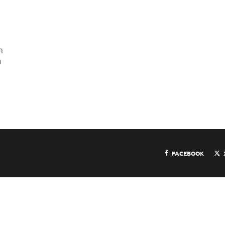
n
a
FACEBOOK