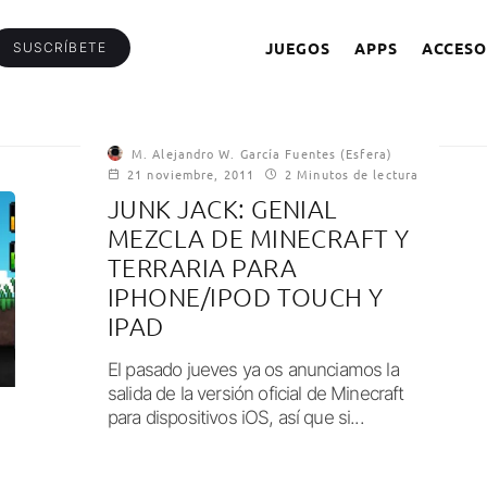
JUEGOS
APPS
ACCESO
SUSCRÍBETE
M. Alejandro W. García Fuentes (Esfera)
21 noviembre, 2011
2 Minutos de lectura
JUNK JACK: GENIAL
MEZCLA DE MINECRAFT Y
TERRARIA PARA
IPHONE/IPOD TOUCH Y
IPAD
El pasado jueves ya os anunciamos la
salida de la versión oficial de Minecraft
para dispositivos iOS, así que si...