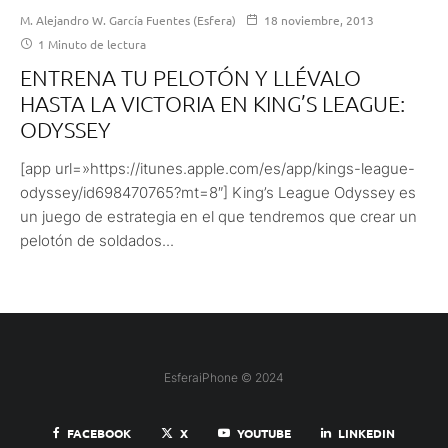
M. Alejandro W. García Fuentes (Esfera)
18 noviembre, 2013
1 Minuto de lectura
ENTRENA TU PELOTÓN Y LLÉVALO
HASTA LA VICTORIA EN KING’S LEAGUE:
ODYSSEY
[app url=»https://itunes.apple.com/es/app/kings-league-
odyssey/id698470765?mt=8″] King’s League Odyssey es
un juego de estrategia en el que tendremos que crear un
pelotón de soldados...
EsferaiPhone © 2024
FACEBOOK
X
YOUTUBE
LINKEDIN