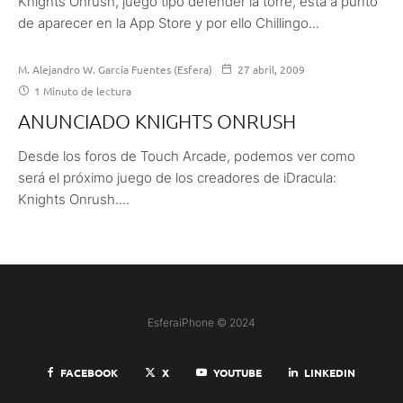
Knights Onrush, juego tipo defender la torre, está a punto
de aparecer en la App Store y por ello Chillingo...
M. Alejandro W. García Fuentes (Esfera)
27 abril, 2009
1 Minuto de lectura
ANUNCIADO KNIGHTS ONRUSH
Desde los foros de Touch Arcade, podemos ver como
será el próximo juego de los creadores de iDracula:
Knights Onrush....
EsferaiPhone © 2024
FACEBOOK
X
YOUTUBE
LINKEDIN