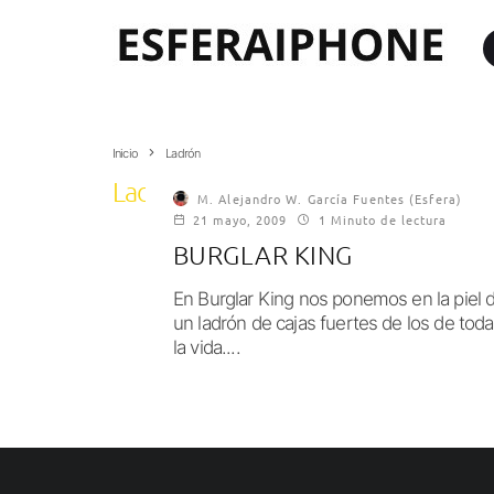
Inicio
Ladrón
Ladrón
M. Alejandro W. García Fuentes (Esfera)
21 mayo, 2009
1 Minuto de lectura
BURGLAR KING
En Burglar King nos ponemos en la piel 
un ladrón de cajas fuertes de los de toda
la vida....