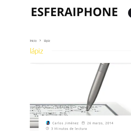
Inicio
lápiz
lápiz
Carlos Jiménez
26 marzo, 2014
3 Minutos de lectura