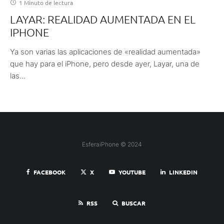
1 Minuto de lectura
LAYAR: REALIDAD AUMENTADA EN EL
IPHONE
Ya son varias las aplicaciones de «realidad aumentada»
que hay para el iPhone, pero desde ayer, Layar, una de
las...
EsferaiPhone © 2024
FACEBOOK
X
YOUTUBE
LINKEDIN
RSS
BUSCAR