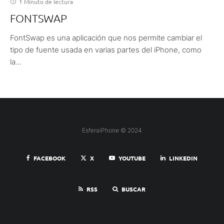
1 Minuto de lectura
FONTSWAP
FontSwap es una aplicación que nos permite cambiar el
tipo de fuente usada en varias partes del iPhone, como
la...
EsferaiPhone © 2024
FACEBOOK
X
YOUTUBE
LINKEDIN
RSS
BUSCAR