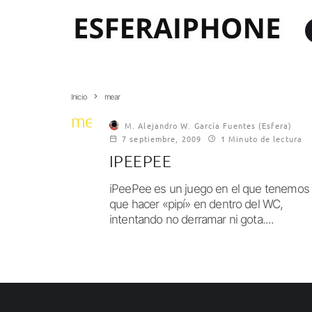
Inicio
mear
mear
M. Alejandro W. García Fuentes (Esfera)
7 septiembre, 2009
1 Minuto de lectura
IPEEPEE
iPeePee es un juego en el que tenemos
que hacer «pipí» en dentro del WC,
intentando no derramar ni gota....