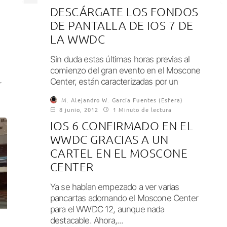
DESCÁRGATE LOS FONDOS
DE PANTALLA DE IOS 7 DE
LA WWDC
Sin duda estas últimas horas previas al
comienzo del gran evento en el Moscone
Center, están caracterizadas por un
r
auténtico...
M. Alejandro W. García Fuentes (Esfera)
8 junio, 2012
1 Minuto de lectura
IOS 6 CONFIRMADO EN EL
WWDC GRACIAS A UN
CARTEL EN EL MOSCONE
CENTER
Ya se habían empezado a ver varias
pancartas adornando el Moscone Center
para el WWDC 12, aunque nada
destacable. Ahora,...