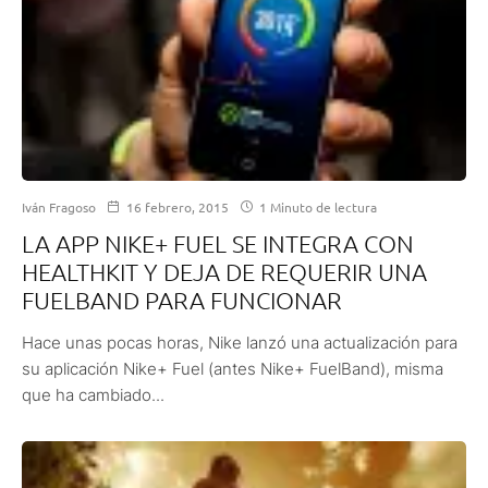
Iván Fragoso
16 febrero, 2015
1 Minuto de lectura
LA APP NIKE+ FUEL SE INTEGRA CON
HEALTHKIT Y DEJA DE REQUERIR UNA
FUELBAND PARA FUNCIONAR
Hace unas pocas horas, Nike lanzó una actualización para
su aplicación Nike+ Fuel (antes Nike+ FuelBand), misma
que ha cambiado...