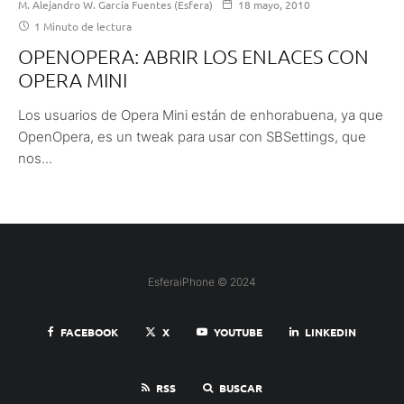
M. Alejandro W. García Fuentes (Esfera)
18 mayo, 2010
1 Minuto de lectura
OPENOPERA: ABRIR LOS ENLACES CON
OPERA MINI
Los usuarios de Opera Mini están de enhorabuena, ya que
OpenOpera, es un tweak para usar con SBSettings, que
nos...
EsferaiPhone © 2024
FACEBOOK
X
YOUTUBE
LINKEDIN
RSS
BUSCAR