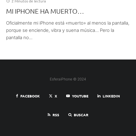
2 Minutos de lectura
MI IPHONE HA MUERTO…
Oficialmente mi iPhone está «muerto» al menos la pantalla,
porque se enciende, vibra y suena música… Pero la
pantalla no...
EsferaiPhone © 2024
FACEBOOK
X
YOUTUBE
LINKEDIN
RSS
BUSCAR