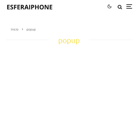
Inicio
popup
popup