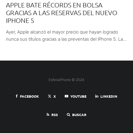
APPLE BATE RÉCORDS EN BOLSA
GRACIAS A LAS RESERVAS DEL NUEVO
IPHONE 5
Ayer, Apple alcanzó el mayor precio que hayan logrado
nunca sus títulos gracias a las preventas del iPhone 5. La...
EsferaiPhone © 2024
FACEBOOK
X
YOUTUBE
LINKEDIN
RSS
BUSCAR