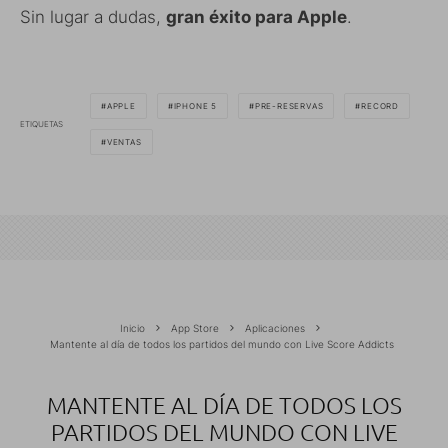
Sin lugar a dudas,
gran éxito para Apple
.
APPLE
IPHONE 5
PRE-RESERVAS
RECORD
ETIQUETAS
VENTAS
Inicio
App Store
Aplicaciones
Mantente al día de todos los partidos del mundo con Live Score Addicts
MANTENTE AL DÍA DE TODOS LOS
PARTIDOS DEL MUNDO CON LIVE