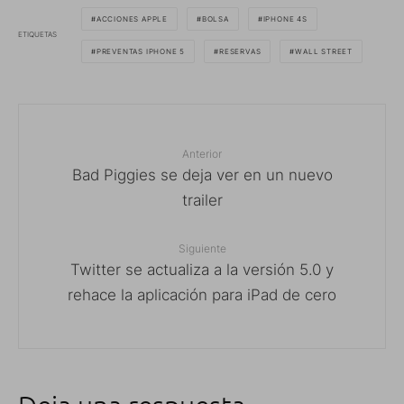
ACCIONES APPLE
BOLSA
IPHONE 4S
ETIQUETAS
PREVENTAS IPHONE 5
RESERVAS
WALL STREET
Anterior
Bad Piggies se deja ver en un nuevo
trailer
Siguiente
Twitter se actualiza a la versión 5.0 y
rehace la aplicación para iPad de cero