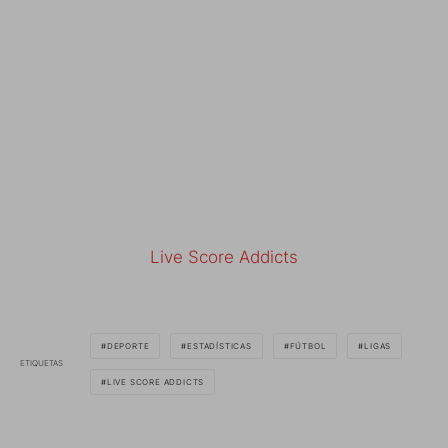
Live Score Addicts
DEPORTE
ESTADÍSTICAS
FÚTBOL
LIGAS
ETIQUETAS
LIVE SCORE ADDICTS