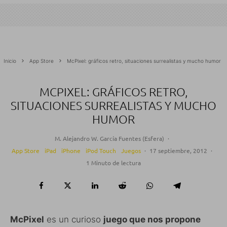
Inicio
App Store
McPixel: gráficos retro, situaciones surrealistas y mucho humor
MCPIXEL: GRÁFICOS RETRO,
SITUACIONES SURREALISTAS Y MUCHO
HUMOR
M. Alejandro W. García Fuentes (Esfera)
·
App Store
iPad
iPhone
iPod Touch
Juegos
·
17 septiembre, 2012
·
1 Minuto de lectura
McPixel
es un curioso
juego que nos propone