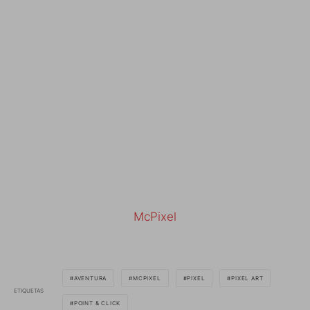
McPixel
AVENTURA
MCPIXEL
PIXEL
PIXEL ART
ETIQUETAS
POINT & CLICK